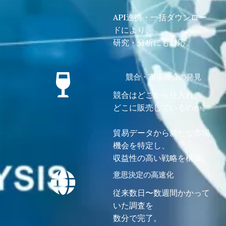
API連携・一括ダウンロー
ドにより、
研究・分析にも対応。
競合・市場機会の発見
競合はどこから仕入れ、
どこに販売しているのか。
貿易データから新たな市場
機会を特定し、
収益性の高い戦略を構築。
意思決定の高速化
従来数日〜数週間かかって
いた調査を
数分で完了。