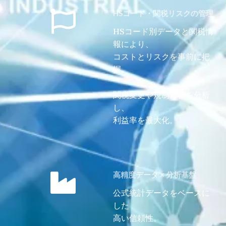
HSコード・関税リスクの管理
HSコード別データと関税情
報により、
コストとリスクを事前に把
握。
関税変更や規制影響を分析
し、
利益率を最大化。
高精度データ × 分析基盤
公式統計データをベースに
した
高い信頼性。