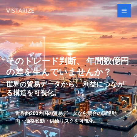
内
Mai
VISTARIZE
容
Men
を
ス
キ
ッ
プ
そのトレード判断、 年間数億円
の差を生んでいませんか？
世界の貿易データから、 利益につなが
る構造を可視化。
世界約200カ国の貿易データから競合の調達動
向・価格変動・供給リスクを可視化。